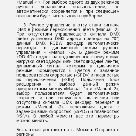
«Manual -1». При выборе одного из двух режимов
ручного управления пользователем, он
автоматически сохраняется и при следующем
включении будет использован прибором.
3. Ручное управление в отсутствии сигнала
DMX в режиме переключения цвета (Manual -2).
При отсутствии управляющего сигнала DMX
(либо установки DMX адреса прибора на "0")
данный DMX RGBW декодер автоматически
переходит в динамичный режим ручного
управления – «Manual -2». В данном режиме
«DD-4D» подает на подключенные к нему в виде
нагрузки светодиоды (или светодиодные ленты)
динамичный сигнал, которым в цикличном
режиме формируются 6 цветов с заданной
пользователем скоростью («SPD») и плавностью
их переключения («Sft»). Подключив блок
расширения и выбрав данный режим
приоритетным между «Manual -1» и «Manual -2»,
выбор пользователя будет автоматически
сохранен и при следующем включении при
отсутствии сигнала DMX декодер перейдет в
режим «Manual -2», переключая цвета с
заданной вами скоростью («SPD») и плавностью
(«Sft»). В любой момент все эти параметры
можно менять.
Бесплатная доставка по г. Москва. Отправка в
регионы.