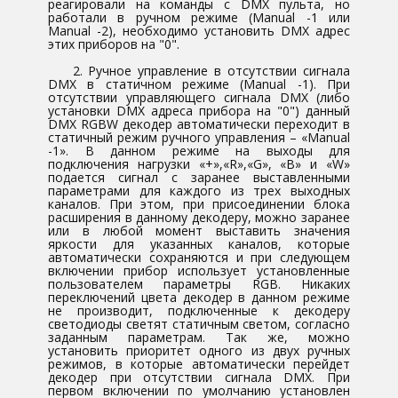
реагировали на команды с DMX пульта, но
работали в ручном режиме (Manual -1 или
Manual -2), необходимо установить DMX адрес
этих приборов на "0".
2. Ручное управление в отсутствии сигнала
DMX в статичном режиме (Manual -1). При
отсутствии управляющего сигнала DMX (либо
установки DMX адреса прибора на "0") данный
DMX RGBW декодер автоматически переходит в
статичный режим ручного управления – «Manual
-1». В данном режиме на выходы для
подключения нагрузки «+»,«R»,«G», «B» и «W»
подается сигнал с заранее выставленными
параметрами для каждого из трех выходных
каналов. При этом, при присоединении блока
расширения в данному декодеру, можно заранее
или в любой момент выставить значения
яркости для указанных каналов, которые
автоматически сохраняются и при следующем
включении прибор использует установленные
пользователем параметры RGB. Никаких
переключений цвета декодер в данном режиме
не производит, подключенные к декодеру
светодиоды светят статичным светом, согласно
заданным параметрам. Так же, можно
установить приоритет одного из двух ручных
режимов, в которые автоматически перейдет
декодер при отсутствии сигнала DMX. При
первом включении по умолчанию установлен