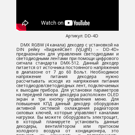
​ ​​ Артикул: DD-4D
DMX RGBW (4 канала) декодер с установкой на
DIN рейку «​ВиджейСвет (VJLight) – DD-4D»
предназначен для управления светодиодами и
светодиодными лентами при помощи цифрового
сигнала стандарта DMX-512. Данный декодер
питается от источника постоянного напряжения
в диапазоне от 7 до 60 Вольт. Необходимое
напряжение питания декодера нужно
рассчитывать исходя из напряжения питания
светодиодов/светодиодных лент, подключаемых
к выходам прибора. Для установки параметров
на передней панели декодера расположен OLED
экран и три кнопку управления меню. Для
повышения КПД данный декодер оборудован
активной системой охлаждения радиаторов
силовых ключей, которые управляют каналами
нагрузки. Вы можете оборудовать электрощит,
в который планируете установить данные
декодеры, вентилятором или притоком
холодного воздуха от кондиционера, это