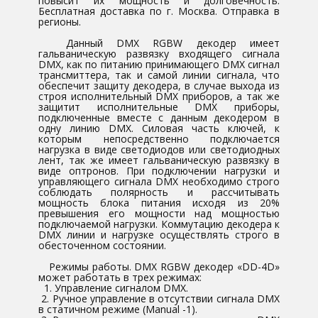
повысит их мощность и долговечность.
Бесплатная доставка по г. Москва. Отправка в
регионы.
Данный DMX RGBW декодер имеет
гальваническую развязку входящего сигнала
DMX, как по питанию принимающего DMX сигнал
трансмиттера, так и самой линии сигнала, что
обеспечит защиту декодера, в случае выхода из
строя исполнительный DMX приборов, а так же
защитит исполнительные DMX приборы,
подключенные вместе с данным декодером в
одну линию DMX. Силовая часть ключей, к
которым непосредственно подключается
нагрузка в виде светодиодов или светодиодных
лент, так же имеет гальваническую развязку в
виде оптронов. При подключении нагрузки и
управляющего сигнала DMX необходимо строго
соблюдать полярность и рассчитывать
мощность блока питания исходя из 20%
превышения его мощности над мощностью
подключаемой нагрузки. Коммутацию декодера к
DMX линии и нагрузке осуществлять строго в
обесточенном состоянии.
Режимы работы. DMX RGBW декодер «DD-4D»
может работать в трех режимах:
1. Управление сигналом DMX.
2. Ручное управление в отсутствии сигнала DMX
в статичном режиме (Manual -1).