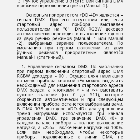
3. Ручное управление в отсутствии сигнала DMX
в режиме переключения цвета (Manual -2).
Основным приоритетом «DD-4D» является –
сигнал DMX. При его отсутствии или, если
стартовый адрес прибора выставлен
пользователем на "0", DMX RGBW декодер
автоматически переходит в выполнение одного
из двух ручных режимов (Manual -1 или Manual
-2), выбранных заранее пользователем. По
умолчанию при первом включении из двух
ручных режимов приоритетным является
Manual-1 (статичный).
1. Управление сигналом DMX. По умолчанию
при первом включении стартовый адрес DMX
RGBW декодера – 001. Осуществляя навигацию
по меню прибора кнопкой «Е» можно выделить
необходимый для изменения стартового адреса
DMX раздел, а кнопками «+» и «-» выставить
нужное значение (от 0 до 511), которое
сохранится автоматически и при следующем
включении прибора останется выбранным вами.
В DMX RGB декодере «DD-4D» для управления
тремя нагрузками используется три канала
управления DMX, где значение DMX «0» в
каждом канале прибора – полное выключение
нагрузки, а «255» - включение нагрузки на 100%.
Если вам необходимо, чтобы некоторые
приборы, подключенные к линии DMX, не