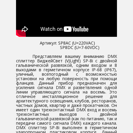
​ ​Артикул: SP8AC (U=220VAC)
SP8DC (U=7-60VDC)
​Представляем вашему вниманию DMX
сплиттер ​ВиджейСвет (VJLight) SP-8i с двойной
гальванической развязкой, одним входом и 8
выходами в герметичном корпусе IP-68 (IP67),
уличный, всепогодный с возможностью
установки на любую поверхность при помощи
фланцев. Данный прибор предназначен для
усиления сигнала DMX и разветвления одной
линии управляющего сигнала на восемь. Это
отличное инсталляционное решение для
архитектурного освещения, клубов, ресторанов,
частных домов, квартир и даже прокатчиков. Он
имеет один трехконтактный DMX вход и восемь
трехконтактных выходов с двойной
гальванической развязкой (как по питанию, так и
передачи самого сигнала DMX) каждого канала.
DMX сплиттер SP-8i выполнен в герметичном
ударопрочном пластиковом корпусе. Данный