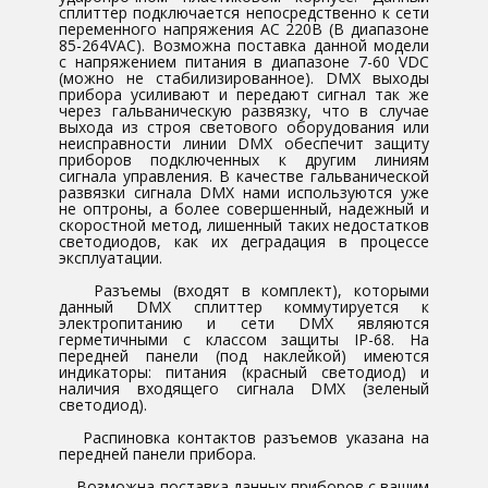
сплиттер подключается непосредственно к сети
переменного напряжения AC 220В (В диапазоне
85-264VAC). Возможна поставка данной модели
с напряжением питания в диапазоне 7-60 VDC
(можно не стабилизированное). DMX выходы
прибора усиливают и передают сигнал так же
через гальваническую развязку, что в случае
выхода из строя светового оборудования или
неисправности линии DMX обеспечит защиту
приборов подключенных к другим линиям
сигнала управления. В качестве гальванической
развязки сигнала DMX нами используются уже
не оптроны, а более совершенный, надежный и
скоростной метод, лишенный таких недостатков
светодиодов, как их деградация в процессе
эксплуатации.
Разъемы (входят в комплект), которыми
данный DMX сплиттер коммутируется к
электропитанию и сети DMX являются
герметичными с классом защиты IP-68. На
передней панели (под наклейкой) имеются
индикаторы: питания (красный светодиод) и
наличия входящего сигнала DMX (зеленый
светодиод).
Распиновка контактов разъемов указана на
передней панели прибора.
Возможна поставка данных приборов с вашим