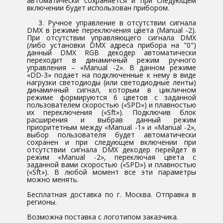
автоматически сохраняется и при следующем
включении будет использован прибором.
3. Ручное управление в отсутствии сигнала
DMX в режиме переключения цвета (Manual -2).
При отсутствии управляющего сигнала DMX
(либо установки DMX адреса прибора на "0")
данный DMX RGB декодер автоматически
переходит в динамичный режим ручного
управления – «Manual -2». В данном режиме
«DD-3» подает на подключенные к нему в виде
нагрузки светодиоды (или светодиодные ленты)
динамичный сигнал, которым в цикличном
режиме формируются 6 цветов с заданной
пользователем скоростью («SPD») и плавностью
их переключения («Sft»). Подключив блок
расширения и выбрав данный режим
приоритетным между «Manual -1» и «Manual -2»,
выбор пользователя будет автоматически
сохранен и при следующем включении при
отсутствии сигнала DMX декодер перейдет в
режим «Manual -2», переключая цвета с
заданной вами скоростью («SPD») и плавностью
(«Sft»). В любой момент все эти параметры
можно менять.
Бесплатная доставка по г. Москва. Отправка в
регионы.
Возможна поставка с логотипом заказчика.