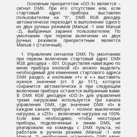
Основным приоритетом «DD-3» является –
сигнал DMX. При его отсутствии или, если
стартовый адрес прибора выставлен
пользователем на "0", DMX RGB декодер
автоматически переходит в выполнение одного
из двух ручных режимов (Manual -1 или Manual
-2), выбранных заранее пользователем. По
умолчанию при первом включении из двух
ручных режимов приоритетным является
Manual-1 (статичный).
1. Управление сигналом DMX. По умолчанию
при первом включении стартовый адрес DMX
RGB декодера – 001. Осуществляя навигацию по
меню прибора кнопкой «Е» можно выделить
необходимый для изменения стартового адреса
DMX раздел, а кнопками «+» и «-» выставить
нужное значение (от 0 до 511), которое
сохранится автоматически и при следующем
включении прибора останется выбранным вами.
В DMX RGB декодере «DD-3» для управления
тремя нагрузками используется три канала
управления DMX, где значение DMX «0» в
каждом канале прибора – полное выключение
нагрузки, а «255» - включение нагрузки на 100%.
Если вам необходимо, чтобы некоторые
приборы, подключенные к линии DMX, не
реагировали на команды с DMX пульта, но
работали в ручном режиме (Manual -1 или
Manual -2), необходимо установить DMX адрес