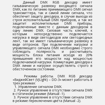
Данный DMX RGB декодер имеет
гальваническую развязку входящего сигнала
DMX, как по питанию принимающего DMX сигнал
трансмиттера, так и самой линии сигнала, что
обеспечит защиту декодера, в случае выхода из
строя исполнительный DMX приборов, а так же
защитит исполнительные DMX приборы,
подключенные вместе с данным декодером в
одну линию DMX. Силовая часть ключей, к
которым непосредственно подключается
нагрузка в виде светодиодов или светодиодных
лент, так же имеет гальваническую развязку в
виде оптронов. При подключении нагрузки и
управляющего сигнала DMX необходимо строго
соблюдать полярность и рассчитывать
мощность блока питания исходя из 20%
превышения его мощности над мощностью
подключаемой нагрузки. Коммутацию декодера к
DMX линии и нагрузке осуществлять строго в
обесточенном состоянии.
Режимы работы. DMX RGB декодер
«ВиджейСвет (VJLight) – DD-3» может работать в
трех режимах:
1. Управление сигналом DMX.
2. Ручное управление в отсутствии сигнала DMX
в статичном режиме (Manual -1).
3. Ручное управление в отсутствии сигнала DMX
в режиме переключения цвета (Manual -2).