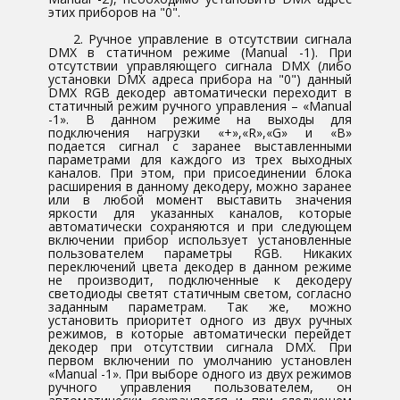
этих приборов на "0".
2. Ручное управление в отсутствии сигнала
DMX в статичном режиме (Manual -1). При
отсутствии управляющего сигнала DMX (либо
установки DMX адреса прибора на "0") данный
DMX RGB декодер автоматически переходит в
статичный режим ручного управления – «Manual
-1». В данном режиме на выходы для
подключения нагрузки «+»,«R»,«G» и «B»
подается сигнал с заранее выставленными
параметрами для каждого из трех выходных
каналов. При этом, при присоединении блока
расширения в данному декодеру, можно заранее
или в любой момент выставить значения
яркости для указанных каналов, которые
автоматически сохраняются и при следующем
включении прибор использует установленные
пользователем параметры RGB. Никаких
переключений цвета декодер в данном режиме
не производит, подключенные к декодеру
светодиоды светят статичным светом, согласно
заданным параметрам. Так же, можно
установить приоритет одного из двух ручных
режимов, в которые автоматически перейдет
декодер при отсутствии сигнала DMX. При
первом включении по умолчанию установлен
«Manual -1». При выборе одного из двух режимов
ручного управления пользователем, он