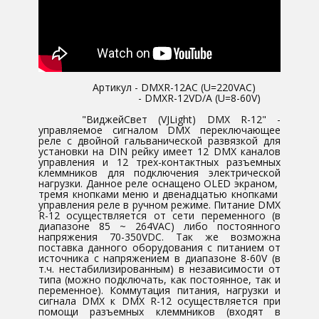
​​Артикул - DMXR-12AC (U=220VAC)
- DMXR-12VD/A (U=8-60V)
​"​ВиджейСвет (VJLight) DMX R-12" -
управляемое сигналом DMX переключающее
реле с двойной гальванической развязкой для
установки на DIN рейку имеет 12 DMX каналов
управления и 12 трех-контактных разъемных
клеммников для подключения электрической
нагрузки. Данное реле оснащено OLED экраном,
тремя кнопками меню и двенадцатью кнопками
управления реле в ручном режиме. ​Питание DMX
R-12 осуществляется от сети переменного (в
диапазоне 85 ~ 264VAC) либо постоянного
напряжения 70-350VDC. Так же возможна
поставка данного оборудования с питанием от
источника с напряжением в диапазоне 8-60V (в
т.ч. нестабилизированным) в независимости от
типа (можно подключать, как постоянное, так и
переменное). Коммутация питания, нагрузки и
сигнала DMX к ​DMX R-12 осуществляется при
помощи разъемных клеммников (входят в