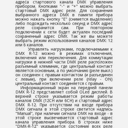
адреса стартового канала DMX управления
прибором. Кнопками "-" и "+" можно выбрать
стартовый DMX адрес реле. Для сохранения
выбранного адреса DMX в памяти прибора
можно нажать кнопку "Е" (снимется выделение)
либо подождать несколько секунд и DMX адрес
реле сохранится сам. При повторном
подключении к сети будет актуален последний
сохраненный адрес DMX. Так же вы можете
выбрать режим использования каналов DMX: 12
или 6 каналов.
Управлять нагрузками, подключаемыми к
DMX R-12 можно в режимах отключения,
включения или переключения. Для коммутации
нагрузки в нижней части DMX реле расположен
разъемный клеммник, где центральный контакт
является основным, а по умолчанию (реле выкл.)
он соединен с правым контактом (и разъединен
с левым), при включении реле (relay - ON)
центральный контакт соединяется с правым.
Информационный экран на передней панели
DMX R-12 представляет собой OLed дисплей. В
верхней строке указывается режим работы
каналов DMX (12CH или 6CH) и стартовый адрес
DMX R-12. При отсутствии на входе прибора
DMX сигнала в этой строке светится надпись
"Manual", при наличии сигнала DMX на входе - в
этой строке высвечивается стартовый адрес
канала управления прибора. В строках ниже
"DMX-R-12" указывается состояние всех реле