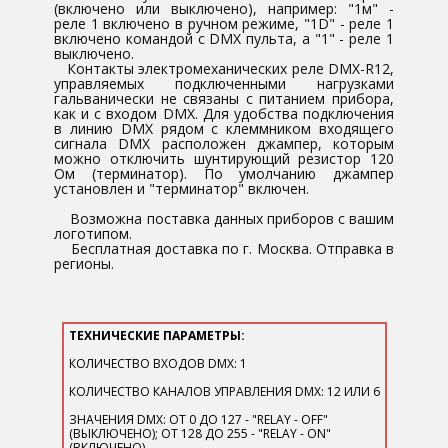
(включено или выключено), например: "1м" -
реле 1 включено в ручном режиме, "1D" - реле 1
включено командой с DMX пульта, а "1" - реле 1
выключено.
Контакты электромеханических реле DMX-R12,
управляемых подключенными нагрузками
гальванически не связаны с питанием прибора,
как и с входом DMX. Для удобства подключения
в линию DMX рядом с клеммником входящего
сигнала DMX расположен джампер, которым
можно отключить шунтирующий резистор 120
Ом (терминатор). По умолчанию джампер
установлен и "терминатор" включен.
Возможна поставка данных приборов с вашим
логотипом.
Бесплатная доставка по г. Москва. Отправка в
регионы.
ТЕХНИЧЕСКИЕ ПАРАМЕТРЫ​:
КОЛИЧЕСТВО ВХОДОВ DMX: 1
КОЛИЧЕСТВО КАНАЛОВ УПРАВЛЕНИЯ DMX: 12 ИЛИ 6
ЗНАЧЕНИЯ DMX: ОТ 0 ДО 127 - "RELAY - OFF"
(ВЫКЛЮЧЕНО); ОТ 128 ДО 255 - "RELAY - ON"
(ВКЛЮЧЕНО)