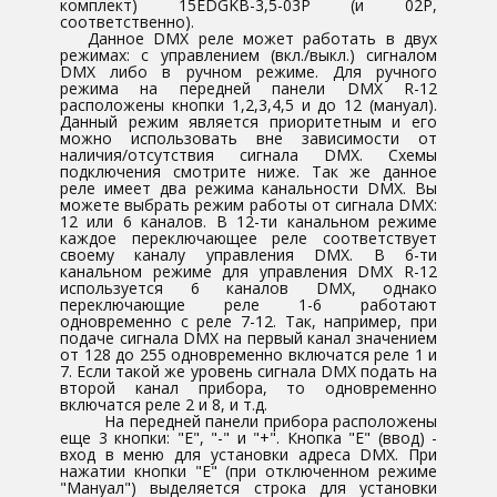
комплект) 15EDGKB-3,5-03P (и 02Р,
соответственно).
Данное DMX реле может работать в двух
режимах: с управлением (вкл./выкл.) сигналом
DMX либо в ручном режиме. Для ручного
режима на передней панели DMX R-12
расположены кнопки 1,2,3,4,5 и до 12 (мануал).
Данный режим является приоритетным и его
можно использовать вне зависимости от
наличия/отсутствия сигнала DMX. Схемы
подключения смотрите ниже. Так же данное
реле имеет два режима канальности DMX. Вы
можете выбрать режим работы от сигнала DMX:
12 или 6 каналов. В 12-ти канальном режиме
каждое переключающее реле соответствует
своему каналу управления DMX. В 6-ти
канальном режиме для управления DMX R-12
используется 6 каналов DMX, однако
переключающие реле 1-6 работают
одновременно с реле 7-12. Так, например, при
подаче сигнала DMX на первый канал значением
от 128 до 255 одновременно включатся реле 1 и
7. Если такой же уровень сигнала DMX подать на
второй канал прибора, то одновременно
включатся реле 2 и 8, и т.д.
На передней панели прибора расположены
еще 3 кнопки: "Е", "-" и "+". Кнопка "Е" (ввод) -
вход в меню для установки адреса DMX. При
нажатии кнопки "Е" (при отключенном режиме
"Мануал") выделяется строка для установки